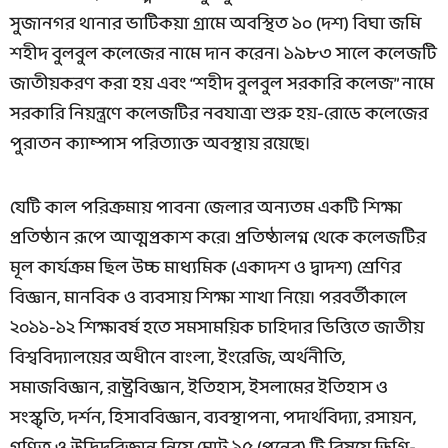
সুজানগর থানার ভাটিকয়া গ্রামে অবস্থিত ১০ (দশ) বিঘা জমি
শহীদ বুলবুল কলেজের নামে দান করেন। ১৯৮৩ সালে কলেজটি
জাতীয়করণ করা হয় এবং “শহীদ বুলবুল সরকারি কলেজ” নামে
সরকারি নিয়ন্ত্রণে কলেজটির নবযাত্রা শুরু হয়-রোডে কলেজের
পুরাতন ক্যাম্পাস পরিত্যাক্ত অবস্থায় রয়েছে।
যেটি কাল পরিক্রমায় পাবনা জেলার অন্যতম একটি শিক্ষা
প্রতিষ্ঠান রূপে আত্মপ্রকাশ করে। প্রতিষ্ঠালগ্ন থেকে কলেজটির
মূল কার্যক্রম ছিল উচ্চ মাধ্যমিক (একাদশ ও দ্বাদশ) শ্রেণির
বিজ্ঞান, মানবিক ও ব্যবসায় শিক্ষা শাখা নিয়ে। পরবর্তীকালে
২০১১-১২ শিক্ষাবর্ষ হতে সমসাময়িক চাহিদার ভিত্তিতে জাতীয়
বিশ্ববিদ্যালয়ের অধীনে বাংলা, ইংরেজি, অর্থনীতি,
সমাজবিজ্ঞান, রাষ্ট্রবিজ্ঞান, ইতিহাস, ইসলামের ইতিহাস ও
সংস্কৃতি, দর্শন, হিসাববিজ্ঞান, ব্যবস্থাপনা, পদার্থবিদ্যা, রসায়ন,