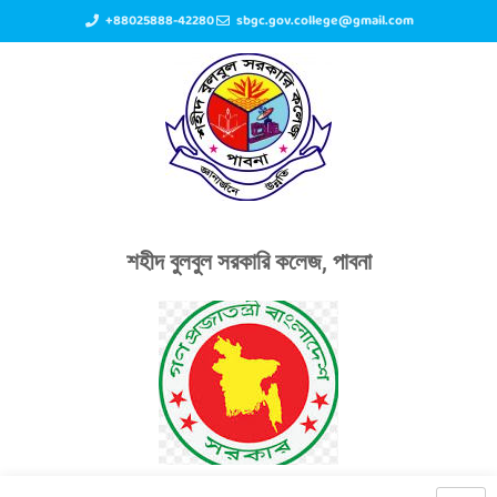
+88025888-42280
sbgc.gov.college@gmail.com
শহীদ বুলবুল সরকারি কলেজ, পাবনা