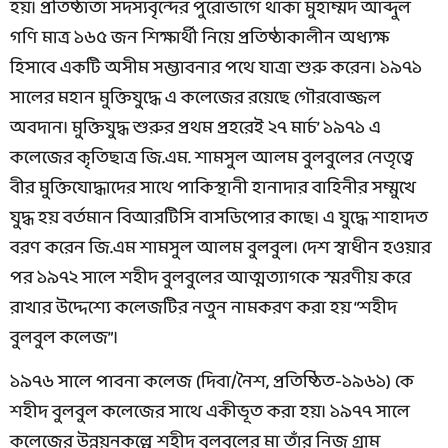
হয়। প্রতিষ্ঠাতা সদস্যবৃন্দের পুরোভাগে থাকা মুহাম্মদ আব্দুল
গণি মাত্র ১৬৫ জন শিক্ষার্থী নিয়ে প্রতিষ্ঠাকালীন অধ্যক্ষ
হিসাবে একটি অসীম সম্ভাবনার পথে যাত্রা শুরু করেন। ১৯৭১
সালের মহান মুক্তিযুদ্ধে এ কলেজের রয়েছে গৌরবোজ্জল
অবদান। মুক্তিযুদ্ধ শুরুর প্রথম প্রহরেই ২৭ মার্চ’ ১৯৭১ এ
কলেজের কৃতিছাত্র জি.এম. শামসুল আলম বুলবুলের নেতৃত্বে
বীর মুক্তিযোদ্ধাদের সাথে পাকিস্থানী হানাদার বাহিনীর সম্মুখে
যুদ্ধ হয় বর্তমান বিআরটিসি বাসডিপোর কাছে। এ যুদ্ধে শাহাদত
বরণ করেন জি.এম শামসুল আলম বুলবুল। দেশ স্বাধীন হওয়ার
পর ১৯৭২ সালে শহীদ বুলবুলের আত্মত্যাগকে স্মরণীয় করে
রাখার উদ্দেশ্যে কলেজটির নতুন নামকরণ করা হয় “শহীদ
বুলবুল কলেজ”।
১৯৭৬ সালে পাবনা কলেজ (দিবা/নৈশ, প্রতিষ্ঠিত-১৯৬১) কে
শহীদ বুলবুল কলেজের সাথে একীভূত করা হয়। ১৯৭৭ সালে
কলেজের উন্নয়নকল্পে শহীদ বুলবুলের মা তাঁর নিজ গ্রাম