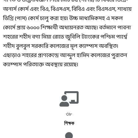
গণিত ও উদ্ভিদবিজ্ঞান নিয়ে মোট ১৫ (পনের) টি বিষয়ে ডিগ্রি-
অনার্স কোর্স এবং বিএ, বিএসএস, বিবিএ এবং বিএসএস, শাখায়
ডিগ্রি (পাস) কোর্স চালু করা হয়। উচ্চ মাধ্যমিকসহ এ সকল
কোর্সে প্রায় ৬০০০ শিক্ষার্থী অধ্যয়নরত আছে। বর্তমানে পাবনা
শহরের শহীদ বগা মিয়া রোডে জুবিলি ট্যাংকের পশ্চিম পার্শ্বে
শহীদ বুলবুল সরকারি কলেজের মূল ক্যাম্পাস অবস্থিত।
এছাড়াও শহরের প্রাণকেন্দ্রে আব্দুল হামিদ কলেজের পুরাতন
ক্যাম্পাস পরিত্যাক্ত অবস্থায় রয়েছে।
৩৮
শিক্ষক