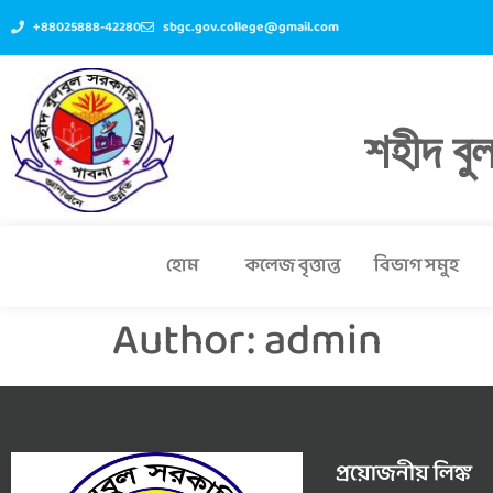
+88025888-42280
sbgc.gov.college@gmail.com
শহীদ বু
হোম
কলেজ বৃত্তান্ত
বিভাগ সমুহ
Author:
admin
প্রয়োজনীয় লিঙ্ক