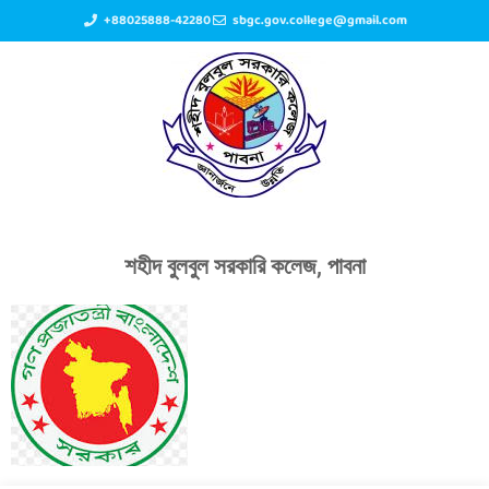
+88025888-42280
sbgc.gov.college@gmail.com
শহীদ বুলবুল সরকারি কলেজ, পাবনা