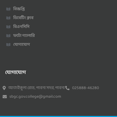
বিজ্ঞপ্তি
ডিবেটিং ক্লাব
বিএনসিসি
ফটো গ্যালারি
যোগাযোগ
যোগাযোগ
আতাইকুলা রোড, পাবনা সদর, পাবনা
025888-46280
sbgc.gov.college@gmail.com