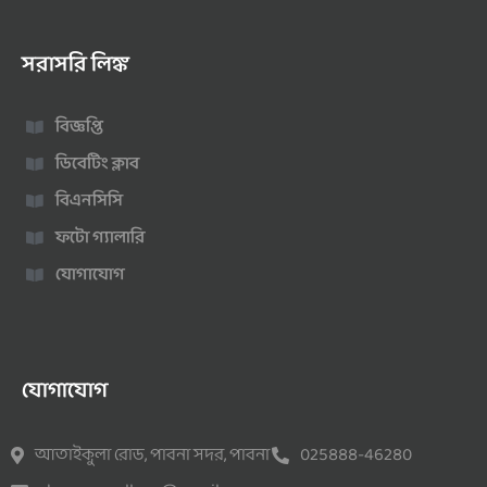
সরাসরি লিঙ্ক
বিজ্ঞপ্তি
ডিবেটিং ক্লাব
বিএনসিসি
ফটো গ্যালারি
যোগাযোগ
যোগাযোগ
আতাইকুলা রোড, পাবনা সদর, পাবনা
025888-46280