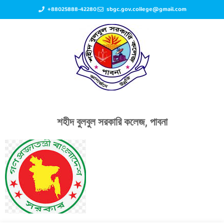
+88025888-42280
sbgc.gov.college@gmail.com
শহীদ বুলবুল সরকারি কলেজ, পাবনা