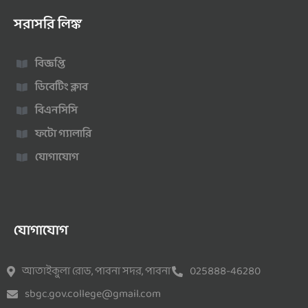
সরাসরি লিঙ্ক
বিজ্ঞপ্তি
ডিবেটিং ক্লাব
বিএনসিসি
ফটো গ্যালারি
যোগাযোগ
যোগাযোগ
আতাইকুলা রোড, পাবনা সদর, পাবনা
025888-46280
sbgc.gov.college@gmail.com