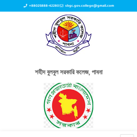
+88025888-42280
sbgc.gov.college@gmail.com
শহীদ বুলবুল সরকারি কলেজ, পাবনা