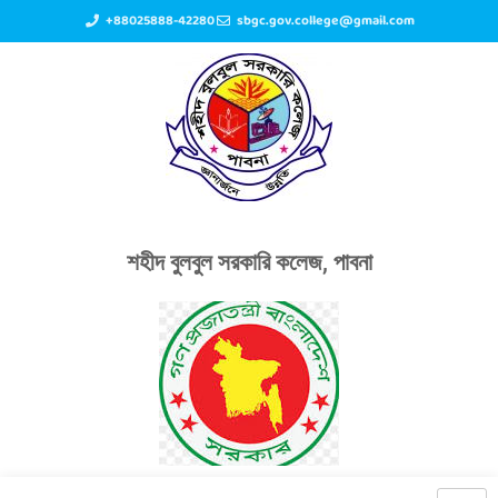
+88025888-42280
sbgc.gov.college@gmail.com
শহীদ বুলবুল সরকারি কলেজ, পাবনা