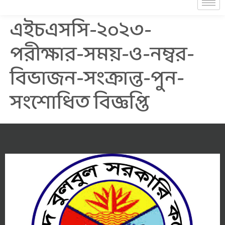
এইচএসসি-২০২৩-
পরীক্ষার-সময়-ও-নম্বর-
বিভাজন-সংক্রান্ত-পুন-
সংশোধিত বিজ্ঞপ্তি