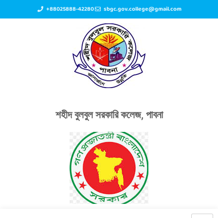
+88025888-42280
sbgc.gov.college@gmail.com
শহীদ বুলবুল সরকারি কলেজ, পাবনা