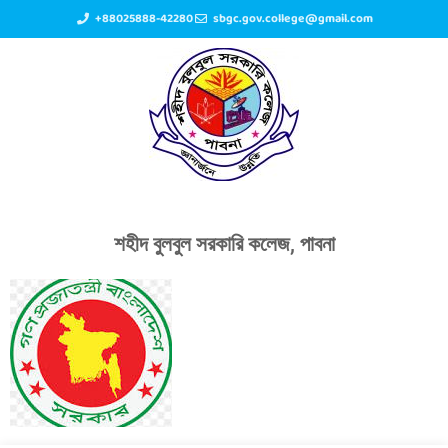
+88025888-42280
sbgc.gov.college@gmail.com
শহীদ বুলবুল সরকারি কলেজ, পাবনা