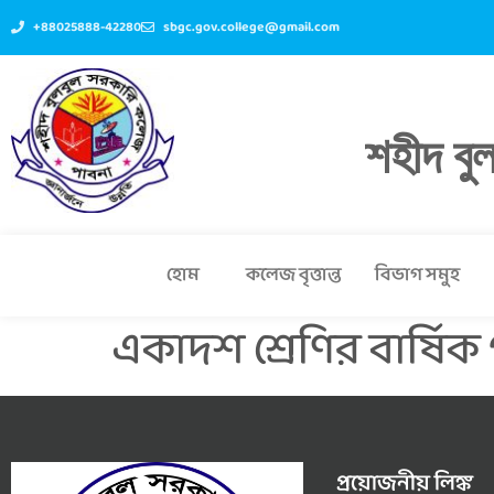
+88025888-42280
sbgc.gov.college@gmail.com
শহীদ বু
হোম
কলেজ বৃত্তান্ত
বিভাগ সমুহ
একাদশ শ্রেণির বার্ষিক
প্রয়োজনীয় লিঙ্ক