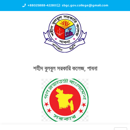
+88025888-42280
sbgc.gov.college@gmail.com
শহীদ বুলবুল সরকারি কলেজ, পাবনা