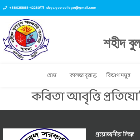
+88025888-42280
sbgc.gov.college@gmail.com
শহীদ বু
হোম
কলেজ বৃত্তান্ত
বিভাগ সমুহ
কবিতা আবৃত্তি প্রতিযোগি
প্রয়োজনীয় লিঙ্ক