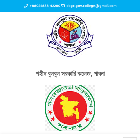
+88025888-42280
sbgc.gov.college@gmail.com
শহীদ বুলবুল সরকারি কলেজ, পাবনা