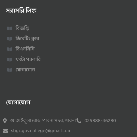
সরাসরি লিঙ্ক
বিজ্ঞপ্তি
ডিবেটিং ক্লাব
বিএনসিসি
ফটো গ্যালারি
যোগাযোগ
যোগাযোগ
আতাইকুলা রোড, পাবনা সদর, পাবনা
025888-46280
sbgc.gov.college@gmail.com