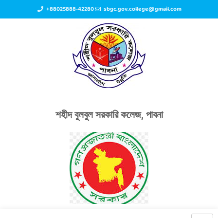
+88025888-42280
sbgc.gov.college@gmail.com
শহীদ বুলবুল সরকারি কলেজ, পাবনা