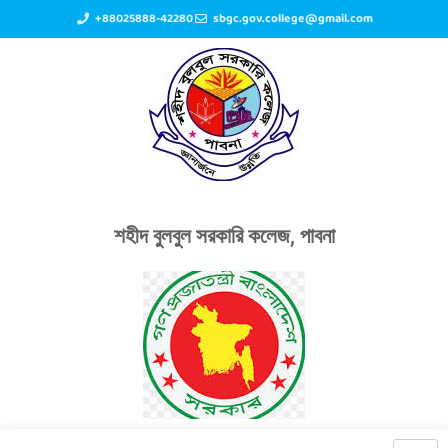
+88025888-42280
sbgc.gov.college@gmail.com
শহীদ বুলবুল সরকারি কলেজ, পাবনা