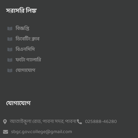
সরাসরি লিঙ্ক
বিজ্ঞপ্তি
ডিবেটিং ক্লাব
বিএনসিসি
ফটো গ্যালারি
যোগাযোগ
যোগাযোগ
আতাইকুলা রোড, পাবনা সদর, পাবনা
025888-46280
sbgc.gov.college@gmail.com