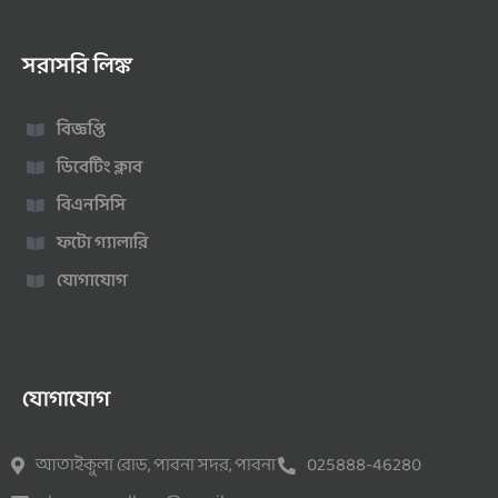
সরাসরি লিঙ্ক
বিজ্ঞপ্তি
ডিবেটিং ক্লাব
বিএনসিসি
ফটো গ্যালারি
যোগাযোগ
যোগাযোগ
আতাইকুলা রোড, পাবনা সদর, পাবনা
025888-46280