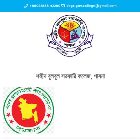
+88025888-42280
sbgc.gov.college@gmail.com
শহীদ বুলবুল সরকারি কলেজ, পাবনা