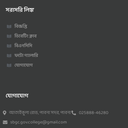
সরাসরি লিঙ্ক
বিজ্ঞপ্তি
ডিবেটিং ক্লাব
বিএনসিসি
ফটো গ্যালারি
যোগাযোগ
যোগাযোগ
আতাইকুলা রোড, পাবনা সদর, পাবনা
025888-46280
sbgc.gov.college@gmail.com