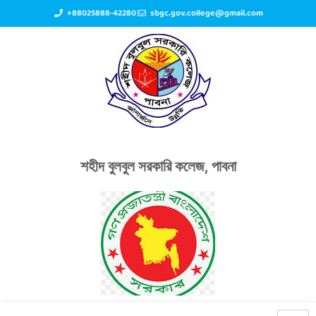
+88025888-42280
sbgc.gov.college@gmail.com
শহীদ বুলবুল সরকারি কলেজ, পাবনা