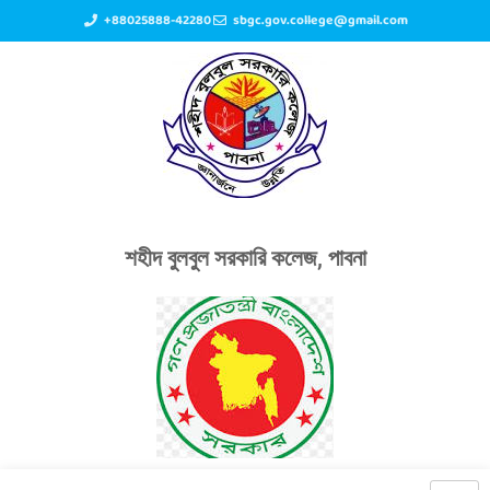
+88025888-42280
sbgc.gov.college@gmail.com
শহীদ বুলবুল সরকারি কলেজ, পাবনা