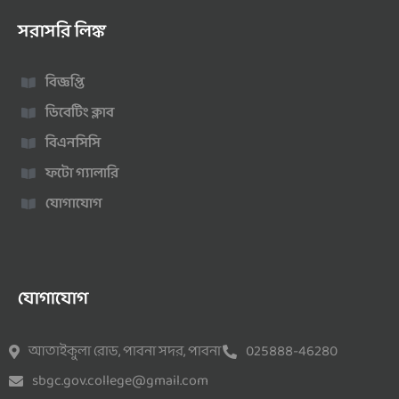
সরাসরি লিঙ্ক
বিজ্ঞপ্তি
ডিবেটিং ক্লাব
বিএনসিসি
ফটো গ্যালারি
যোগাযোগ
যোগাযোগ
আতাইকুলা রোড, পাবনা সদর, পাবনা
025888-46280
sbgc.gov.college@gmail.com