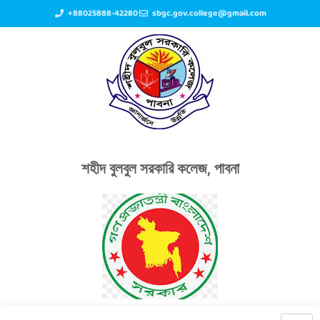
+88025888-42280
sbgc.gov.college@gmail.com
শহীদ বুলবুল সরকারি কলেজ, পাবনা