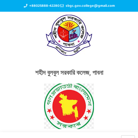
+88025888-42280
sbgc.gov.college@gmail.com
শহীদ বুলবুল সরকারি কলেজ, পাবনা