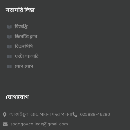
সরাসরি লিঙ্ক
বিজ্ঞপ্তি
ডিবেটিং ক্লাব
বিএনসিসি
ফটো গ্যালারি
যোগাযোগ
যোগাযোগ
আতাইকুলা রোড, পাবনা সদর, পাবনা
025888-46280
sbgc.gov.college@gmail.com