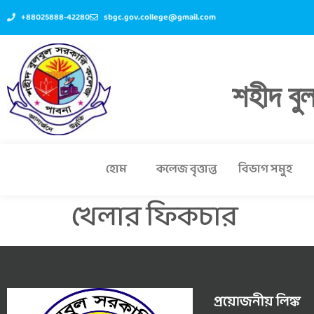
+88025888-42280
sbgc.gov.college@gmail.com
শহীদ বু
হোম
কলেজ বৃত্তান্ত
বিভাগ সমুহ
খেলার ফিকচার
প্রয়োজনীয় লিঙ্ক