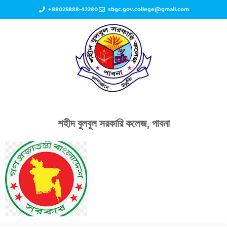
+88025888-42280
sbgc.gov.college@gmail.com
শহীদ বুলবুল সরকারি কলেজ, পাবনা