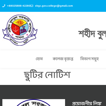
+88025888-42280
sbgc.gov.college@gmail.com
শহীদ বু
হোম
কলেজ বৃত্তান্ত
বিভাগ সমুহ
ছুটির নোটিশ
প্রয়োজনীয় লিঙ্ক