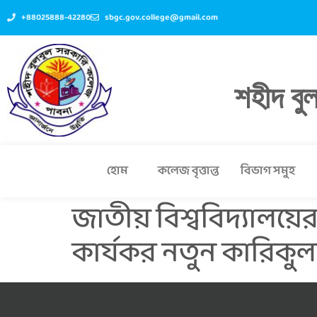
+88025888-42280
sbgc.gov.college@gmail.com
শহীদ বু
হোম
কলেজ বৃত্তান্ত
বিভাগ সমুহ
জাতীয় বিশ্ববিদ্যালয়ের 
কার্যকর নতুন কারিকুলাম