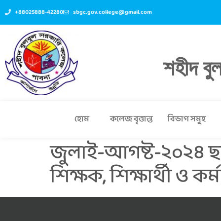
+88025888-42280
sbgc.gov.college@gmail.com
শহীদ বু
হোম
কলেজ বৃত্তান্ত
বিভাগ সমুহ
জুলাই-আগষ্ট-২০২৪ ছ
শিক্ষক, শিক্ষার্থী ও কর্ম