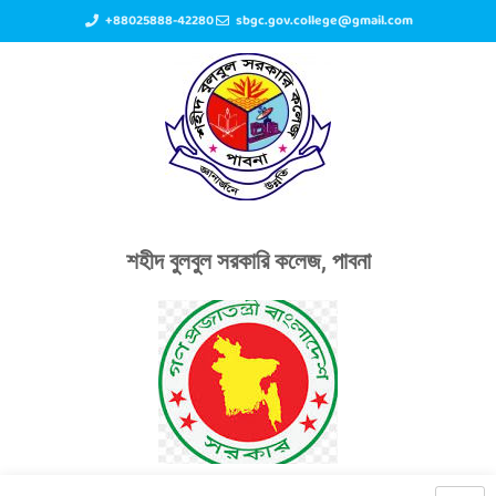
+88025888-42280
sbgc.gov.college@gmail.com
শহীদ বুলবুল সরকারি কলেজ, পাবনা