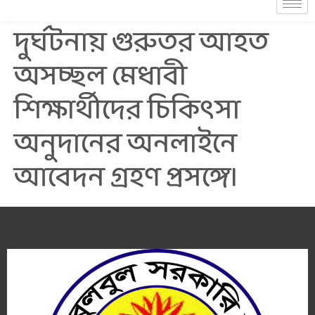
দুর্ঘটনায় গুরুতর আহত
অসচ্ছল মেধাবী
শিক্ষার্থীদের চিকিৎসা
অনুদানের অনলাইনে
আবেদন গ্রহণ প্রসঙ্গে।