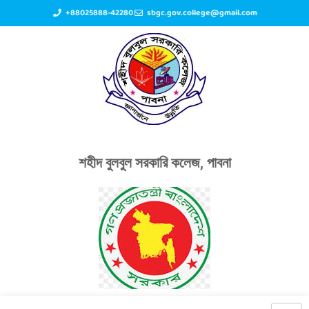
+88025888-42280
sbgc.gov.college@gmail.com
শহীদ বুলবুল সরকারি কলেজ, পাবনা