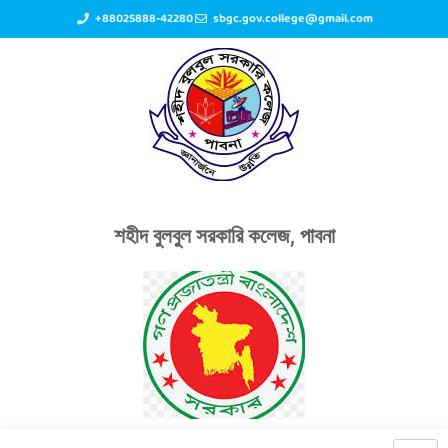
+88025888-42280
sbgc.gov.college@gmail.com
শহীদ বুলবুল সরকারি কলেজ, পাবনা