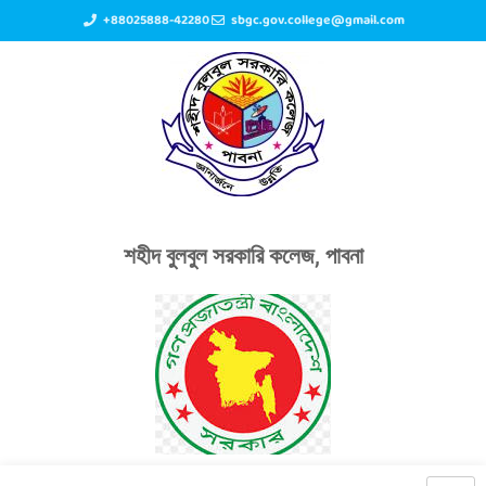
+88025888-42280
sbgc.gov.college@gmail.com
শহীদ বুলবুল সরকারি কলেজ, পাবনা