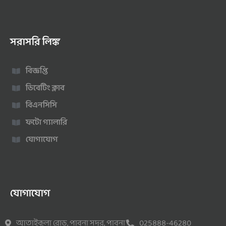
সরাসরি লিঙ্ক
বিজ্ঞপ্তি
ডিবেটিং ক্লাব
বিএনসিসি
ফটো গ্যালারি
যোগাযোগ
যোগাযোগ
আতাইকুলা রোড, পাবনা সদর, পাবনা
025888-46280