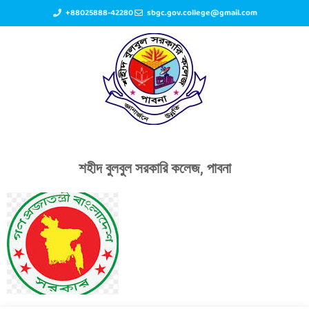
+88025888-42280
sbgc.gov.college@gmail.com
শহীদ বুলবুল সরকারি কলেজ, পাবনা