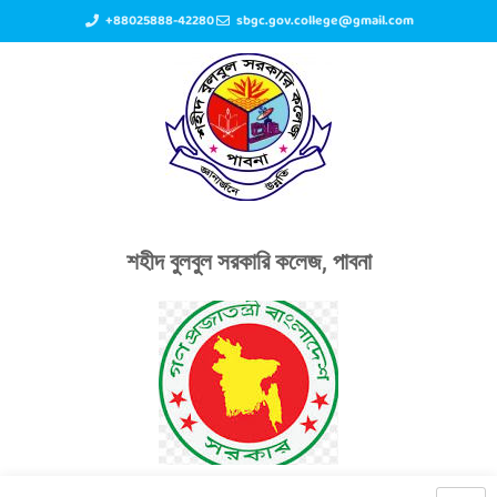
+88025888-42280
sbgc.gov.college@gmail.com
শহীদ বুলবুল সরকারি কলেজ, পাবনা