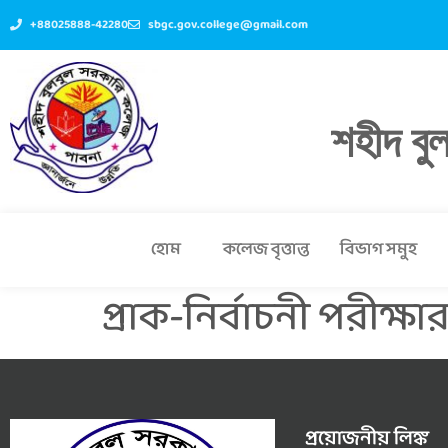
+88025888-42280
sbgc.gov.college@gmail.com
শহীদ বু
হোম
কলেজ বৃত্তান্ত
বিভাগ সমুহ
প্রাক-নির্বাচনী পরীক্ষ
প্রয়োজনীয় লিঙ্ক