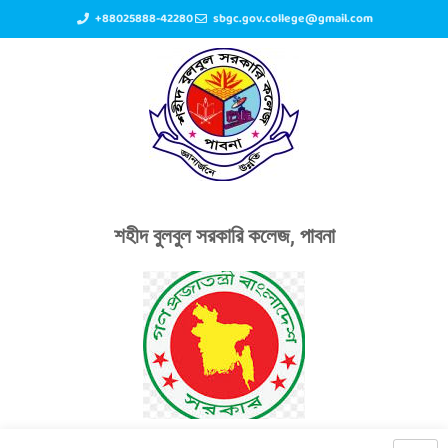
+88025888-42280
sbgc.gov.college@gmail.com
শহীদ বুলবুল সরকারি কলেজ, পাবনা