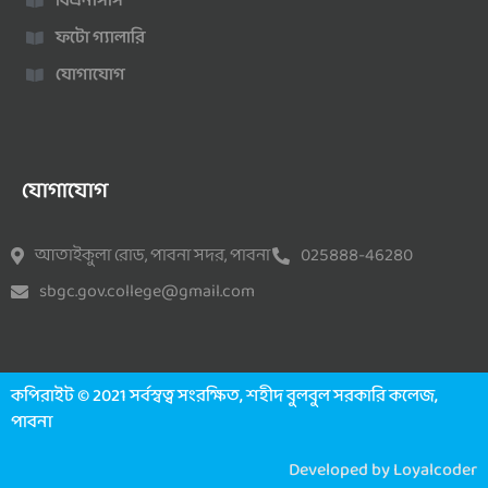
বিএনসিসি
ফটো গ্যালারি
যোগাযোগ
যোগাযোগ
আতাইকুলা রোড, পাবনা সদর, পাবনা
025888-46280
sbgc.gov.college@gmail.com
কপিরাইট © 2021 সর্বস্বত্ব সংরক্ষিত, শহীদ বুলবুল সরকারি কলেজ,
পাবনা
Developed by Loyalcoder