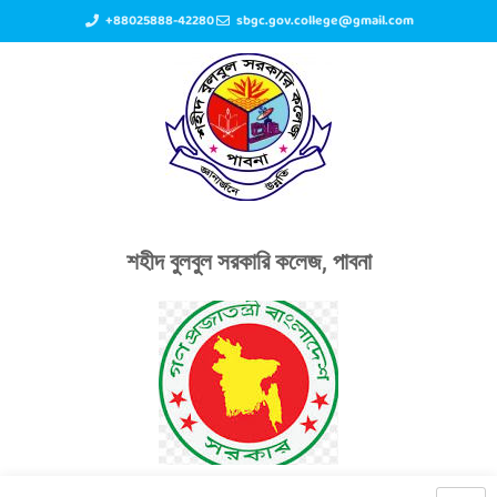
+88025888-42280
sbgc.gov.college@gmail.com
শহীদ বুলবুল সরকারি কলেজ, পাবনা