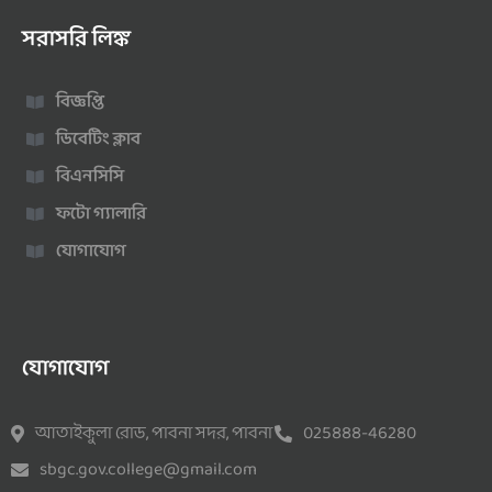
সরাসরি লিঙ্ক
বিজ্ঞপ্তি
ডিবেটিং ক্লাব
বিএনসিসি
ফটো গ্যালারি
যোগাযোগ
যোগাযোগ
আতাইকুলা রোড, পাবনা সদর, পাবনা
025888-46280
sbgc.gov.college@gmail.com