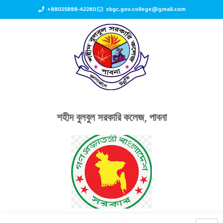
+88025888-42280
sbgc.gov.college@gmail.com
শহীদ বুলবুল সরকারি কলেজ, পাবনা