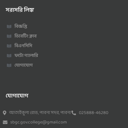
সরাসরি লিঙ্ক
বিজ্ঞপ্তি
ডিবেটিং ক্লাব
বিএনসিসি
ফটো গ্যালারি
যোগাযোগ
যোগাযোগ
আতাইকুলা রোড, পাবনা সদর, পাবনা
025888-46280
sbgc.gov.college@gmail.com