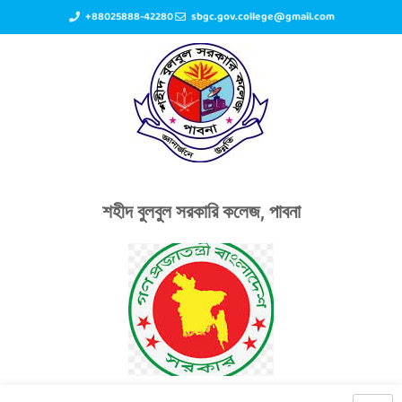
+88025888-42280
sbgc.gov.college@gmail.com
শহীদ বুলবুল সরকারি কলেজ, পাবনা