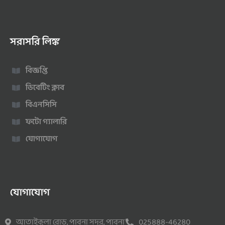
সরাসরি লিঙ্ক
বিজ্ঞপ্তি
ডিবেটিং ক্লাব
বিএনসিসি
ফটো গ্যালারি
যোগাযোগ
যোগাযোগ
আতাইকুলা রোড, পাবনা সদর, পাবনা
025888-46280