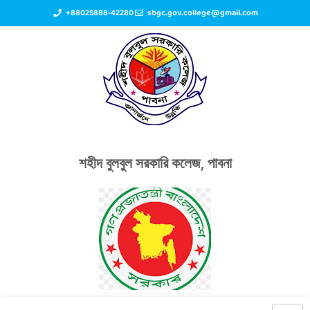
+88025888-42280
sbgc.gov.college@gmail.com
শহীদ বুলবুল সরকারি কলেজ, পাবনা