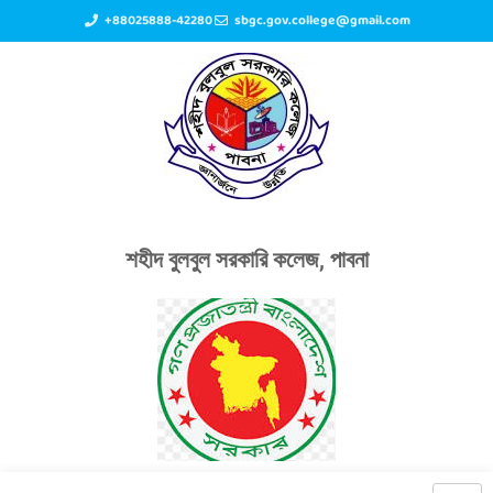
+88025888-42280
sbgc.gov.college@gmail.com
শহীদ বুলবুল সরকারি কলেজ, পাবনা