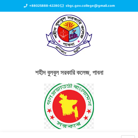
+88025888-42280
sbgc.gov.college@gmail.com
শহীদ বুলবুল সরকারি কলেজ, পাবনা