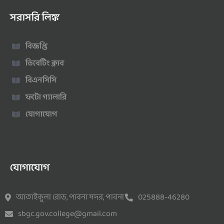
সরাসরি লিঙ্ক
বিজ্ঞপ্তি
ডিবেটিং ক্লাব
বিএনসিসি
ফটো গ্যালারি
যোগাযোগ
যোগাযোগ
আতাইকুলা রোড, পাবনা সদর, পাবনা
025888-46280
sbgc.gov.college@gmail.com