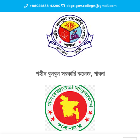
+88025888-42280
sbgc.gov.college@gmail.com
শহীদ বুলবুল সরকারি কলেজ, পাবনা