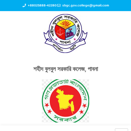
+88025888-42280
sbgc.gov.college@gmail.com
শহীদ বুলবুল সরকারি কলেজ, পাবনা