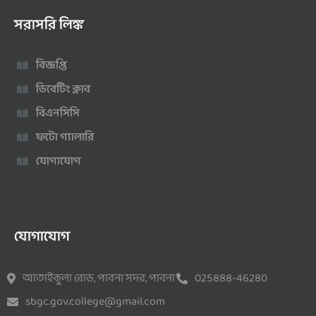
সরাসরি লিঙ্ক
বিজ্ঞপ্তি
ডিবেটিং ক্লাব
বিএনসিসি
ফটো গ্যালারি
যোগাযোগ
যোগাযোগ
আতাইকুলা রোড, পাবনা সদর, পাবনা
025888-46280
sbgc.gov.college@gmail.com