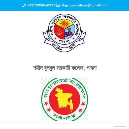
+88025888-42280
sbgc.gov.college@gmail.com
শহীদ বুলবুল সরকারি কলেজ, পাবনা