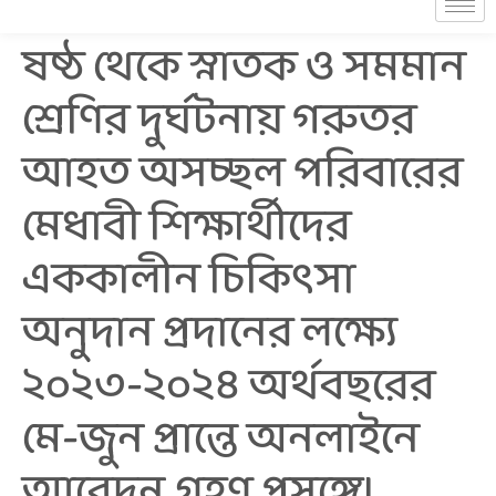
ষষ্ঠ থেকে স্নাতক ও সমমান
শ্রেণির দুর্ঘটনায় গরুতর
আহত অসচ্ছল পরিবারের
মেধাবী শিক্ষার্থীদের
এককালীন চিকিৎসা
অনুদান প্রদানের লক্ষ্যে
২০২৩-২০২৪ অর্থবছরের
মে-জুন প্রান্তে অনলাইনে
আবেদন গ্রহণ প্রসঙ্গে।