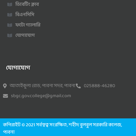
ডিবেটিং ক্লাব
বিএনসিসি
ফটো গ্যালারি
যোগাযোগ
যোগাযোগ
আতাইকুলা রোড, পাবনা সদর, পাবনা
025888-46280
sbgc.gov.college@gmail.com
কপিরাইট © 2021 সর্বস্বত্ব সংরক্ষিত, শহীদ বুলবুল সরকারি কলেজ,
পাবনা