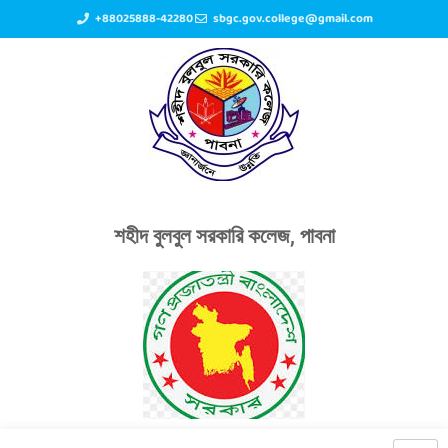
+88025888-42280
sbgc.gov.college@gmail.com
শহীদ বুলবুল সরকারি কলেজ, পাবনা