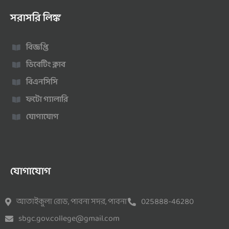
সরাসরি লিঙ্ক
বিজ্ঞপ্তি
ডিবেটিং ক্লাব
বিএনসিসি
ফটো গ্যালারি
যোগাযোগ
যোগাযোগ
আতাইকুলা রোড, পাবনা সদর, পাবনা
025888-46280
sbgc.gov.college@gmail.com