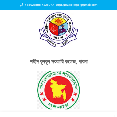
+88025888-42280
sbgc.gov.college@gmail.com
শহীদ বুলবুল সরকারি কলেজ, পাবনা