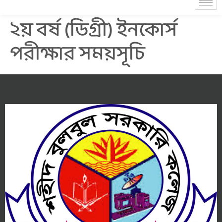
২য় বর্ষ (ডিগ্রী) ইনকোর্স
পরীক্ষার সময়সূচি