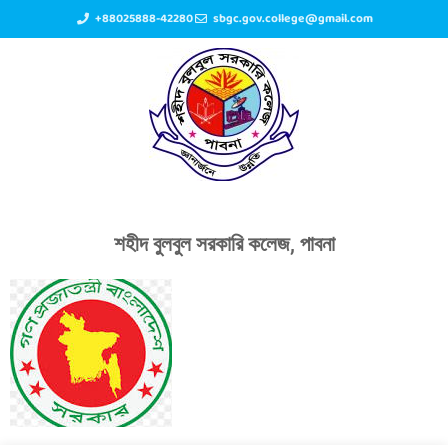
+88025888-42280
sbgc.gov.college@gmail.com
শহীদ বুলবুল সরকারি কলেজ, পাবনা