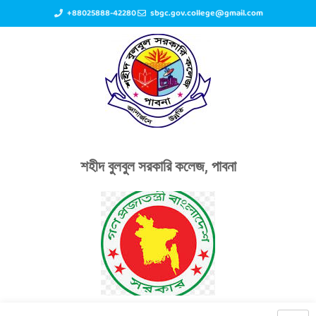
+88025888-42280
sbgc.gov.college@gmail.com
শহীদ বুলবুল সরকারি কলেজ, পাবনা