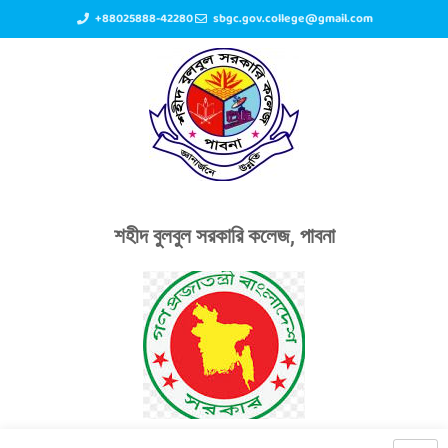
+88025888-42280
sbgc.gov.college@gmail.com
শহীদ বুলবুল সরকারি কলেজ, পাবনা