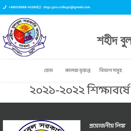
+88025888-42280
sbgc.gov.college@gmail.com
শহীদ বু
হোম
কলেজ বৃত্তান্ত
বিভাগ সমুহ
২০২১-২০২২ শিক্ষাবর্ষে এ
প্রয়োজনীয় লিঙ্ক