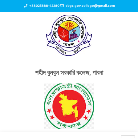
+88025888-42280
sbgc.gov.college@gmail.com
শহীদ বুলবুল সরকারি কলেজ, পাবনা