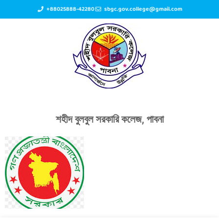
+88025888-42280
sbgc.gov.college@gmail.com
শহীদ বুলবুল সরকারি কলেজ, পাবনা