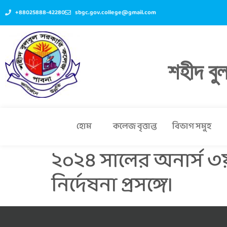
+88025888-42280
sbgc.gov.college@gmail.com
শহীদ বু
হোম
কলেজ বৃত্তান্ত
বিভাগ সমুহ
২০২৪ সালের অনার্স ৩য় ব
নির্দেষনা প্রসঙ্গে।